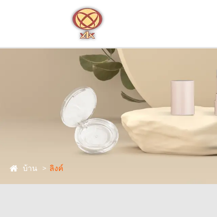
บ้าน
ลิงค์