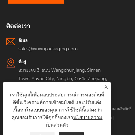
ติดต่อเรา
อีเมล
sales@xinxinpackaging.com
ที่อยู่
หมายเลข 3, ถนน Wangchunjiang, Simen
Town, Yuyao City, Ningbo, จังหวัด Zhejiang,
X
จีน
เราใช้คุกกี้เพื่อมอบประสบการณ์การท่องเว็บที่
ดีขึ้น วิเคราะห์การเข้าชมไซต์ และปรับแต่ง
ลิขสิทธิ์© 2025 Ningbo Xinxin Cosmetics Packaging Co. , Ltd. สงวนลิขสิทธิ์
เนื้อหาในแบบของคุณ การใช้ไซต์นี้แสดงว่า
คุณยอมรับการใช้คุกกี้ของเรา
นโยบายความ
Links
|
Sitemap
|
RSS
|
XML
|
นโยบายความเป็นส่วนตัว
|
เป็นส่วนตัว