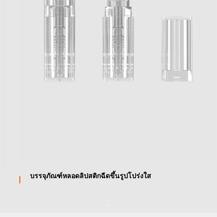
บรรจุภัณฑ์หลอดลิปสติกฉีดขึ้นรูปโปร่งใส